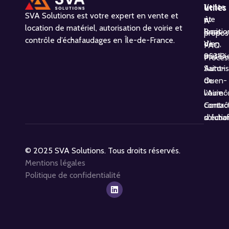
Vente
utiles
1
SVA Solutions est votre expert en vente et
et
rue
À
location de matériel, autorisation de voirie et
locatio
Boris
propos
contrôle d’échafaudages en Île-de-France.
de
Vian,
FAQ
matéri
95310
Proces
Autoris
Saint-
de
Ouen-
voirie
l’Aumô
Contrô
contac
d'écha
solutio
© 2025 SVA Solutions. Tous droits réservés.
Mentions légales
Politique de confidentialité