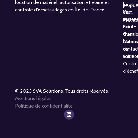
location de matériel, autorisation et voirie et
locatio
Boris
propos
contrôle d’échafaudages en Île-de-France.
de
Vian,
FAQ
matéri
95310
Proces
de
Saint-
chantie
Ouen-
Autoris
l’Aumô
de
contac
voirie
solutio
Contrô
d'écha
© 2025 SVA Solutions. Tous droits réservés.
Mentions légales
Politique de confidentialité