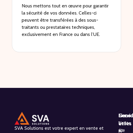
Nous mettons tout en œuvre pour garantir
la sécurité de vos données. Celles-ci
peuvent être transférées à des sous-
traitants ou prestataires techniques,
exclusivement en France ou dans l’UE.
Servi
Liens
Coor
Vente
utiles
1
SVA Solutions est votre expert en vente et
et
rue
À